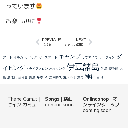
っています
お楽しみに
PREVIOUS
NEXT
式根島
アメリカ建国250年独立記念日セレブレーションにてMCを努めました
キャンプ
ダ
アート
イルカ
カヤック
ガラスアート
サツマイモ
サーフィン
伊豆諸島
イビング
トライアスロン
ハイキング
利島
博物館
大
神社
島
島流し
式根島
新島
星空
椿
江戸時代
海水浴場
温泉
釣り
Thane Camus |
Songs | 楽曲
Onlineshop | オ
セイン カミュ
coming soon
ンラインショップ
coming soon